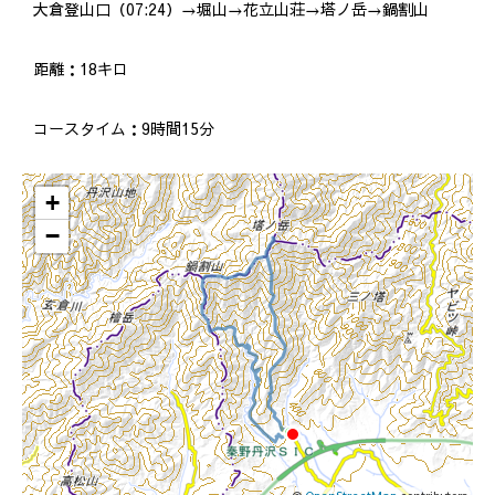
大倉登山口（
07:24
）→堀山→花立山荘→塔ノ岳→鍋割山
距離：18キロ
コースタイム：9時間15分
+
−