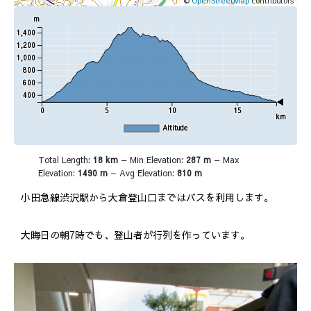
©
OpenStreetMap
contributors
m
1,400
1,200
1,000
800
600
400
0
5
10
15
km
Altitude
Total Length:
18 km
Min Elevation:
287 m
Max
Elevation:
1490 m
Avg Elevation:
810 m
小田急線渋沢駅から大倉登山口まではバスを利用します。
大晦日の朝7時でも、登山者が行列を作っています。