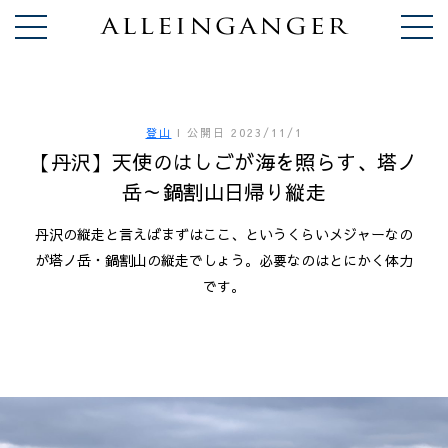
登山
I
公開日
2023/11/1
【丹沢】天使のはしごが海を照らす、塔ノ
岳～鍋割山日帰り縦走
丹沢の縦走と言えばまずはここ、というくらいメジャーなの
が塔ノ岳・鍋割山の縦走でしょう。必要なのはとにかく体力
です。