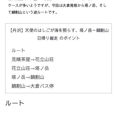
ケースが多いようですが、今回は大倉尾根から塔ノ岳、そし
て鍋割山という逆ルートです。
【丹沢】天使のはしごが海を照らす、塔ノ岳～鍋割山
日帰り縦走 のポイント
ルート
見晴茶屋→花立山荘
花立山荘→塔ノ岳
塔ノ岳→鍋割山
鍋割山→大倉バス停
ルート