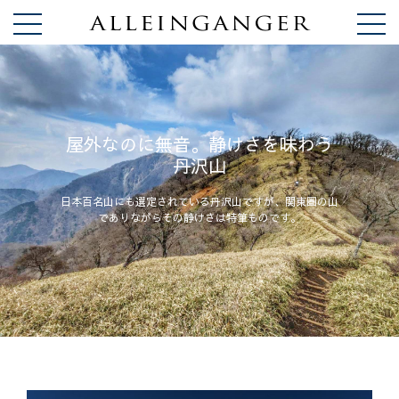
屋外なのに無音。静けさを味わう
丹沢山
日本百名山にも選定されている丹沢山ですが、関東圏の山
でありながらその静けさは特筆ものです。