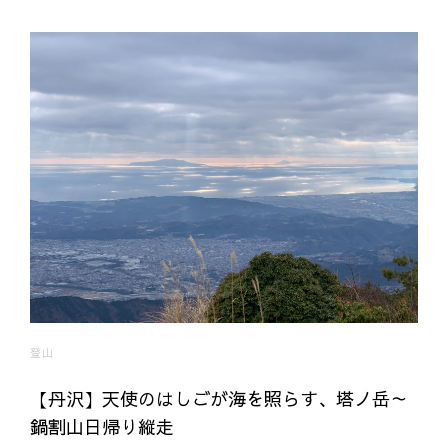
登山
【丹沢】天使のはしごが海を照らす、塔ノ岳～
鍋割山日帰り縦走